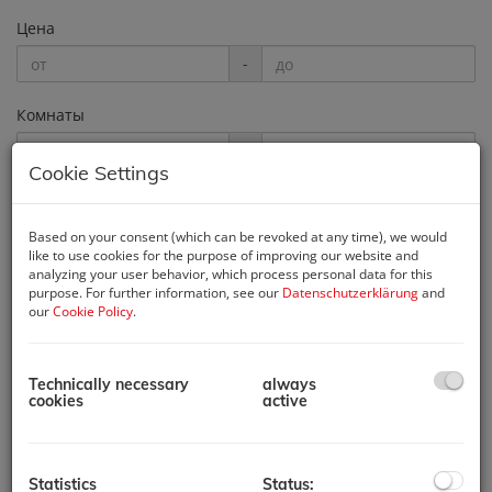
Цена
-
Комнаты
-
Cookie Settings
Почтовый индекс
Based on your consent (which can be revoked at any time), we would
like to use cookies for the purpose of improving our website and
analyzing your user behavior, which process personal data for this
purpose. For further information, see our
Datenschutzerklärung
and
Weitere Suchoptionen
our
Cookie Policy
.
Filter zurücksetzen
Поиск
Technically necessary
always
cookies
active
1
2
3
4
5
Statistics
Status: