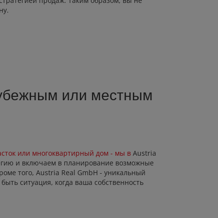
стратегией продаж. Таким образом, вы не
ну.
рубежным или местным
асток или многоквартирный дом - мы в
Austria
тегию и включаем в планирование возможные
оме того, Austria Real GmbH - уникальный
быть ситуация, когда ваша собственность