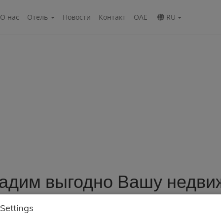
О нас
Oтель
Новости
Контакт
ОАЕ
RU
адим выгодно Вашу недвиж
Settings
Получите лучшую цену при продаже Вашей квартиры или дома