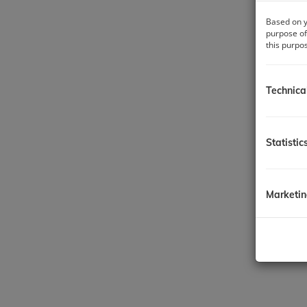
Based on y
purpose of
this purpo
Technica
Statistic
Marketi