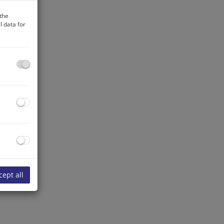
 the
 data for
cept all