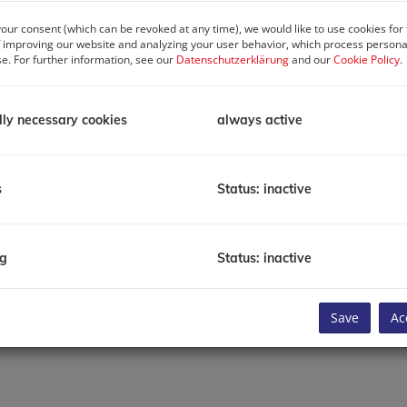
Бесплатная консультация
our consent (which can be revoked at any time), we would like to use cookies for
 improving our website and analyzing your user behavior, which process personal
se. For further information, see our
Datenschutzerklärung
and our
Cookie Policy
.
lly necessary cookies
always active
s
Status: inactive
ng
Status: inactive
Save
Ac