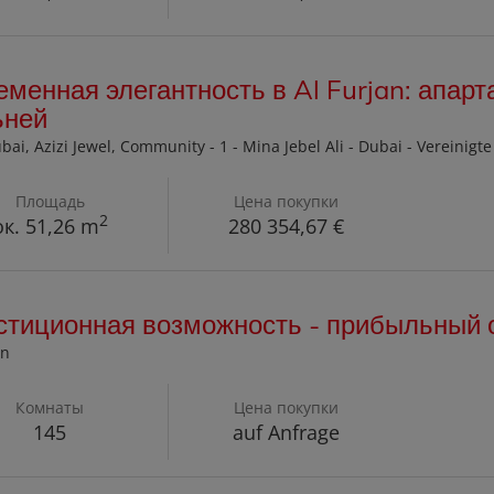
менная элегантность в Al Furjan: апар
ьней
ubai
, Azizi Jewel, Community - 1 - Mina Jebel Ali - Dubai - Vereinig
Площадь
Цена покупки
2
ок. 51,26 m
280 354,67 €
стиционная возможность - прибыльный 
on
Комнаты
Цена покупки
145
auf Anfrage