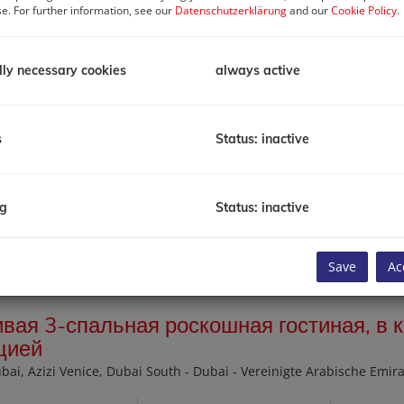
se. For further information, see our
Datenschutzerklärung
and our
Cookie Policy
.
uellen Immobilien zum Kauf
lly necessary cookies
always active
s
Status: inactive
дный дом
en
ng
Status: inactive
Площадь
Цена покупки
2
ок. 1 904 m
12 900 000,00 €
Save
Ac
вая 3-спальная роскошная гостиная, в
цией
ubai
, Azizi Venice, Dubai South - Dubai - Vereinigte Arabische Emir