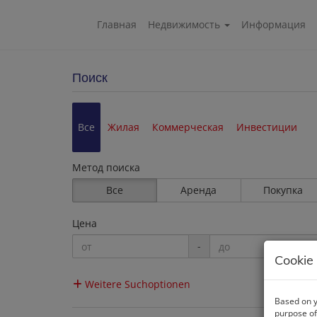
Главная
Недвижимость
Информация
Поиск
Все
Жилая
Коммерческая
Инвестиции
Метод поиска
Все
Аренда
Покупка
Цена
-
Cookie 
Weitere Suchoptionen
Based on y
purpose of