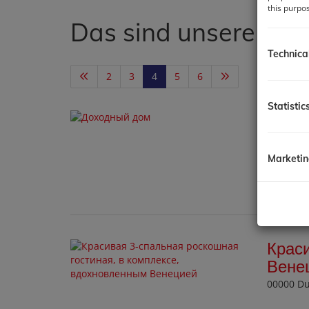
this purpo
Das sind unsere akt
Technica
2
3
4
5
6
Statistic
Дохо
1150 Wi
Marketi
Краси
Вене
00000 D