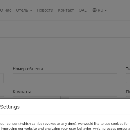
О нас
Oтель
Новости
Контакт
ОАЕ
RU
Номер объекта
Т
Комнаты
П
-
Settings
our consent (which can be revoked at any time), we would like to use cookies for
 improving our website and analyzing your user behavior, which process personal