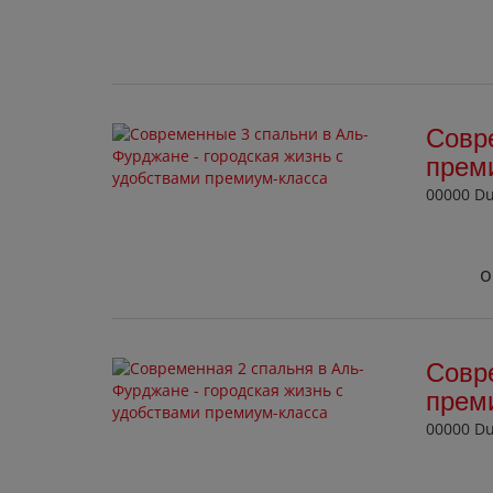
Совр
прем
00000 D
о
Совре
прем
00000 D