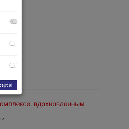
cept all
 комплексе, вдохновленным
ate