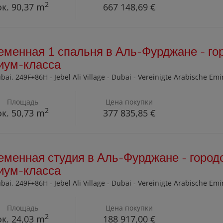
2
ок. 90,37 m
667 148,69 €
менная 1 спальня в Аль-Фурджане - го
иум-класса
ubai
, 249F+86H - Jebel Ali Village - Dubai - Vereinigte Arabische Emi
Площадь
Цена покупки
2
ок. 50,73 m
377 835,85 €
менная студия в Аль-Фурджане - город
иум-класса
ubai
, 249F+86H - Jebel Ali Village - Dubai - Vereinigte Arabische Emi
Площадь
Цена покупки
2
ок. 24,03 m
188 917,00 €