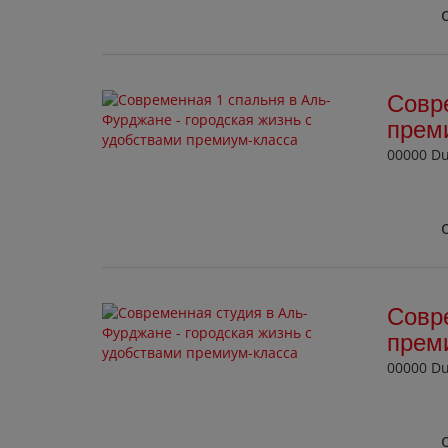
Совре
прем
00000 D
Совре
прем
00000 D