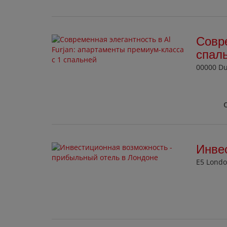
Совре
спал
00000 D
Инве
E5 Lond