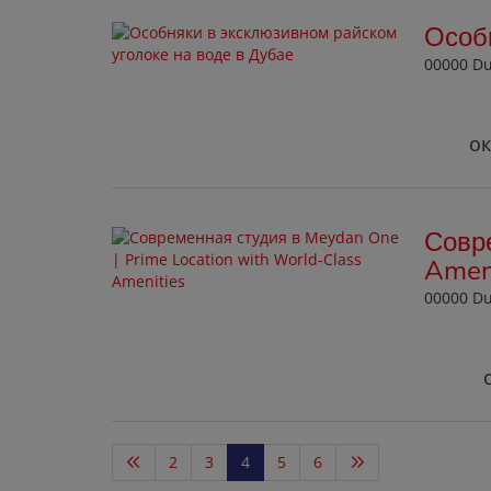
Особн
00000 D
ок
Совре
Amen
00000 D
2
3
4
5
6