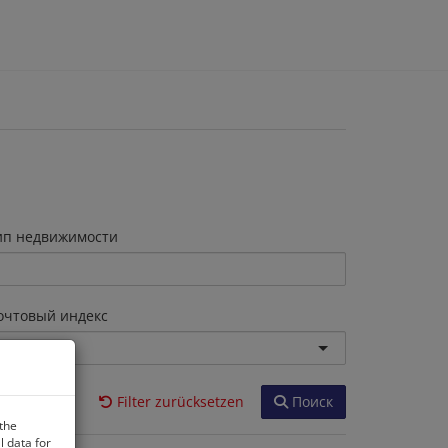
ип недвижимости
очтовый индекс
Filter zurücksetzen
Поиск
 the
 data for