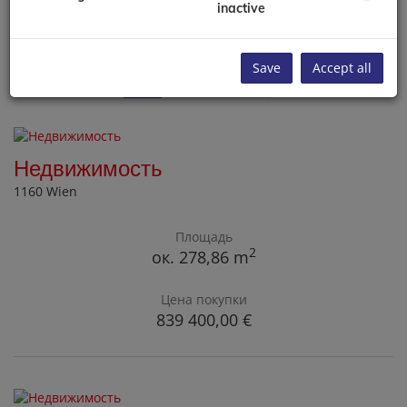
inactive
zum Kauf
Save
Accept all
11
12
13
14
15
Недвижимость
1160 Wien
Площадь
2
ок. 278,86 m
Цена покупки
839 400,00 €