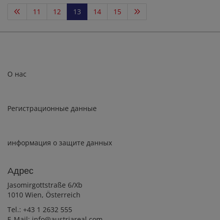
11
12
13
14
15
О нас
Регистрационные данные
информация о защите данных
Aдрес
Jasomirgottstraße 6/Xb
1010 Wien, Österreich
Tel.:
+43 1 2632 555
E-Mail:
info@austriareal.com