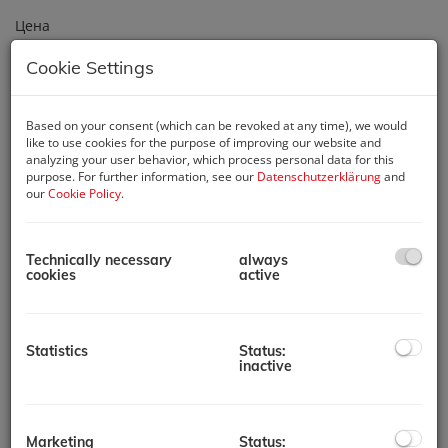
Цена
-
Cookie Settings
Комнаты
Based on your consent (which can be revoked at any time), we would
-
like to use cookies for the purpose of improving our website and
analyzing your user behavior, which process personal data for this
purpose. For further information, see our
Datenschutzerklärung
and
Почтовый индекс
our
Cookie Policy
.
Technically necessary
always
Weitere Suchoptionen
cookies
active
Filter zurücksetzen
Поиск
Statistics
Status:
inactive
Das sind unsere
aktuellen Immobilien
Marketing
Status: