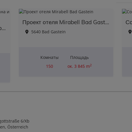
Проект отеля Mirabell Bad Gastein
Уедиенный бутик-отель на берегу океана и в джунглях
5640 Bad Gastein
Комнаты
Площадь
2
150
ок. 3 845 m
Цена покупки
8 000 000,00 €
gottstraße 6/Xb
en, Österreich