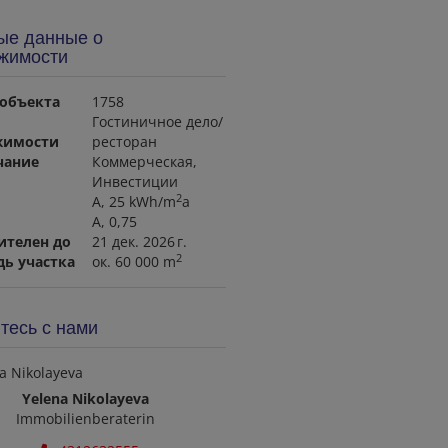
ые данные о
жимости
объекта
1758
Гостиничное дело/
жимости
ресторан
чание
Коммерческая
Инвестиции
2
A, 25 kWh/m
a
A, 0,75
ителен до
21 дек. 2026 г.
2
ь участка
ок. 60 000 m
тесь с нами
Yelena Nikolayeva
Immobilienberaterin