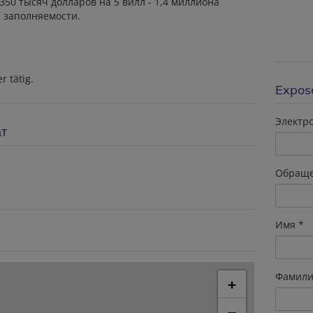
50 тысяч долларов на 5 вилл - 1,4 миллиона
 заполняемости.
r tätig.
Expos
Электр
ат
Обращ
Имя
Фамили
+
−