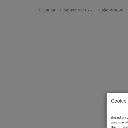
Главная
Недвижимость
Информация
Cookie 
Based on y
purpose of
this purpo