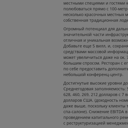
местными специями и гостями 
полюбоваться прямо с 100-метр
несколько красочных местных мо
собственная традиционная лодка
Огромный потенциал для дальн
значительной части инфраструк
отличная и уникальная возможн
Добавьте еще 5 вилл, и, сохраня
средствами массовой информац
может увеличиться даже на ок. 
большим спросом. Ресторан с е
по себе предоставить дополнит
небольшой конференц-центр.
Достигнутые высокие уровни дохо
Среднегодовая заполняемость: 5
628, 460, 269, 212 долларов с 7
долларов США. (доходность ном
даже выше, поскольку клиенты т
спа-салоне). Снижение EBITDA в
проведением капитального ремо
с реструктуризацией менеджме