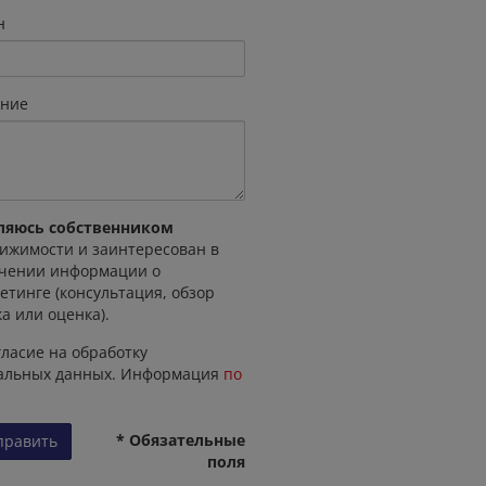
н
ние
ляюсь собственником
ижимости и заинтересован в
чении информации о
етинге (консультация, обзор
а или оценка).
ласие на обработку
альных данных. Информация
по
* Обязательные
править
поля