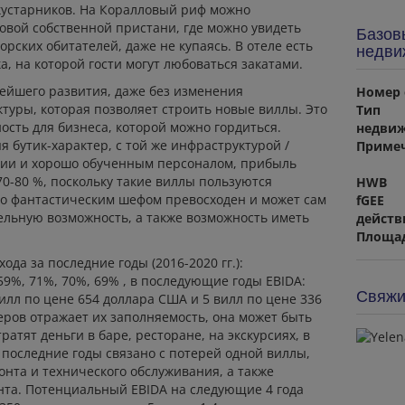
кустарников. На Коралловый риф можно
овой собственной пристани, где можно увидеть
Базов
рских обитателей, даже не купаясь. В отеле есть
недви
, на которой гости могут любоваться закатами.
ейшего развития, даже без изменения
Номер 
туры, которая позволяет строить новые виллы. Это
Тип
ость для бизнеса, которой можно гордиться.
недви
я бутик-характер, с той же инфраструктурой /
Приме
ии и хорошо обученным персоналом, прибыль
70-80 %, поскольку такие виллы пользуются
HWB
го фантастическим шефом превосходен и может сам
fGEE
ельную возможность, а также возможность иметь
действ
Площад
да за последние годы (2016-2020 гг.):
9%, 71%, 70%, 69% , в последующие годы EBIDA:
Свяжи
 вилл по цене 654 доллара США и 5 вилл по цене 336
еров отражает их заполняемость, она может быть
ратят деньги в баре, ресторане, на экскурсиях, в
 последние годы связано с потерей одной виллы,
нта и технического обслуживания, а также
нта. Потенциальный EBIDA на следующие 4 года