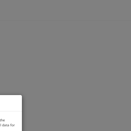
 the
 data for