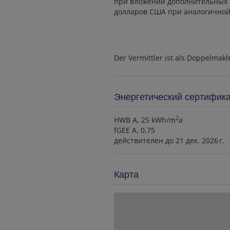
при вложении дополнительных 3
долларов США при аналогичной
Der Vermittler ist als Doppelmakle
Энергетический сертифик
2
HWB
A, 25 kWh/m
a
fGEE
A, 0,75
действителен до
21 дек. 2026 г.
Карта