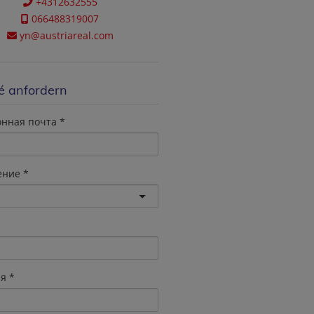
+4312632555
066488319007
yn@austriareal.com
é anfordern
онная почта
ение
я