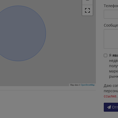
Телефо
Сообще
Я
яв
недв
полу
марк
рынк
Даю сог
Map data ©
OpenStreetMap
персон
ссылке
.
От