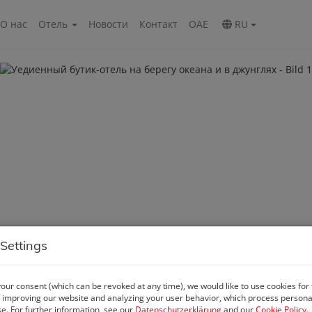
О нас
Oтель
Новости
Контакт
ОАЕ
RU
Settings
our consent (which can be revoked at any time), we would like to use cookies for
 improving our website and analyzing your user behavior, which process personal
se. For further information, see our
Datenschutzerklärung
and our
Cookie Policy
.