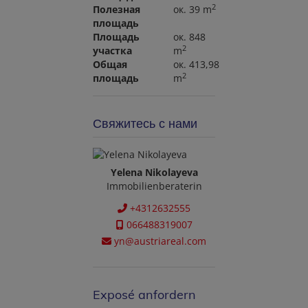
2
Полезная
ок. 39 m
площадь
Площадь
ок. 848
2
участка
m
Общая
ок. 413,98
2
площадь
m
Свяжитесь с нами
Yelena Nikolayeva
Immobilienberaterin
+4312632555
066488319007
yn@austriareal.com
Exposé anfordern