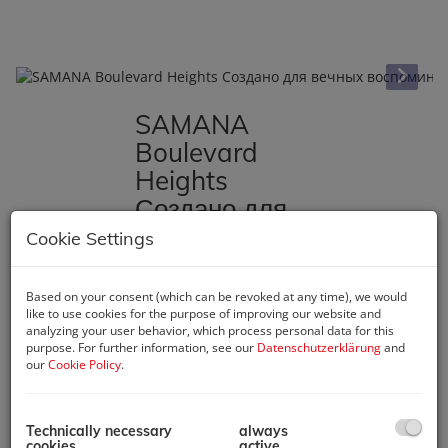
SAMANA
Boulevard
Heights
Создано для
вечных
Cookie Settings
воспоминаний
Based on your consent (which can be revoked at any time), we would
0000 Dubai
, Al Safa Street
like to use cookies for the purpose of improving our website and
5
analyzing your user behavior, which process personal data for this
purpose. For further information, see our
Datenschutzerklärung
and
Описание
our
Cookie Policy
.
Погружённый в
Technically necessary
always
роскошь, созданный
cookies
active