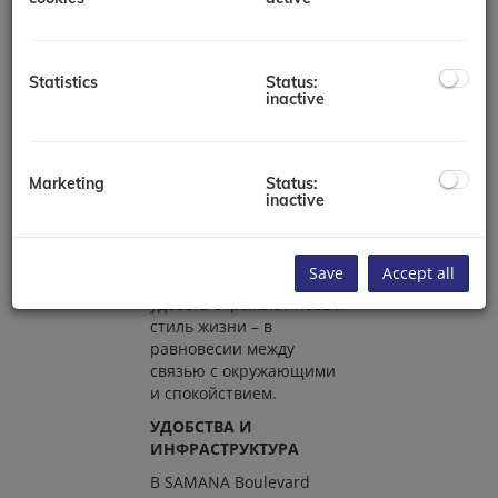
для жизни
Больше чем просто дом –
Samana Boulevard
Heights предлагает
Statistics
Status:
inactive
уединённое
пространство для семей,
ищущих гармонию.
Каждое помещение
Marketing
Status:
сочетает в себе
inactive
изысканность и комфорт.
Широкие бульвары,
открытые зелёные зоны
Save
Accept all
и множество городских
удобств отражают новый
стиль жизни – в
равновесии между
связью с окружающими
и спокойствием.
УДОБСТВА И
ИНФРАСТРУКТУРА
В SAMANA Boulevard