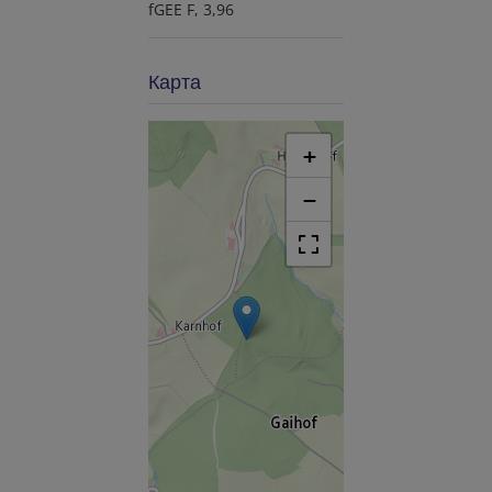
fGEE
F, 3,96
Карта
+
−