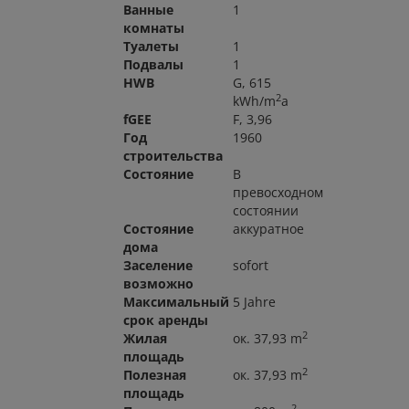
Ванные
1
комнаты
Туалеты
1
Подвалы
1
HWB
G, 615
2
kWh/m
a
fGEE
F, 3,96
Год
1960
строительства
Состояние
В
превосходном
состоянии
Состояние
аккуратное
дома
Заселение
sofort
возможно
Максимальный
5 Jahre
срок аренды
2
Жилая
ок. 37,93 m
площадь
2
Полезная
ок. 37,93 m
площадь
2