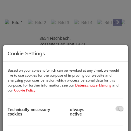
8654 Fischbach
,
Rossegersiedlung 19 / I
Cookie Settings
Описание
Based on your consent (which can be revoked at any time), we would
Wir weisen darauf hin,
like to use cookies for the purpose of improving our website and
dass zwischen dem
analyzing your user behavior, which process personal data for this
Vermittler und dem zu
purpose. For further information, see our
Datenschutzerklärung
and
vermittelnden Dritten ein
our
Cookie Policy
.
familiäres oder
wirtschaftliches
Naheverhältnis besteht.
Technically necessary
always
cookies
active
Der Immobilienmakler
erklärt, dass er –
entgegen dem in der