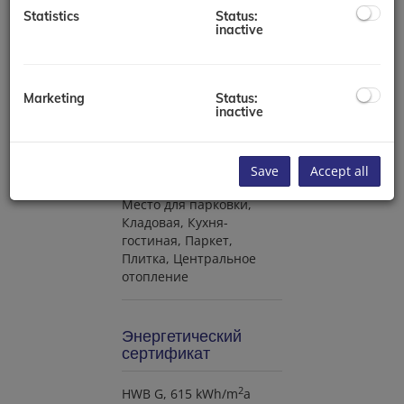
Immobilienwirtschaft
Statistics
Status:
üblichen
inactive
Geschäftsgebrauch des
Doppelmaklers – einseitig
nur für den Vermieter
tätig ist.
Marketing
Status:
inactive
Оборудование
Save
Accept all
Mесто для парковки
Кладовая
Кухня-
гостиная
Паркет
Плитка
Центральное
отопление
Энергетический
сертификат
2
HWB
G, 615 kWh/m
a