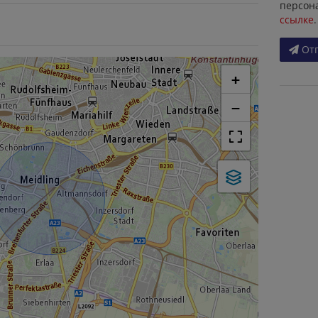
персон
ссылке
.
От
+
−