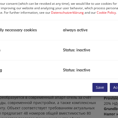
our consent (which can be revoked at any time), we would like to use cookies for
 improving our website and analyzing your user behavior, which process personal
se. For further information, see our
Datenschutzerklärung
and our
Cookie Policy
.
lly necessary cookies
always active
т-отель в Вене (район
Базов
недви
s
Status: inactive
Цена п
Площа
ng
Status: inactive
Инфор
собой редкую возможность для инвесторов: на
оснащённый объект для краткосрочной аренды —
ы использовать растущий спрос со стороны
Цена п
Save
Ac
оездок.
еобразуется в современный апарт-отель за счёт
Provisi
ды, современной пристройки, а также комплексных
20% НД
нту. Объект соответствует требованиям актуальных
Grundb
и предлагает 48 номеров общей вместимостью 80
Налог 