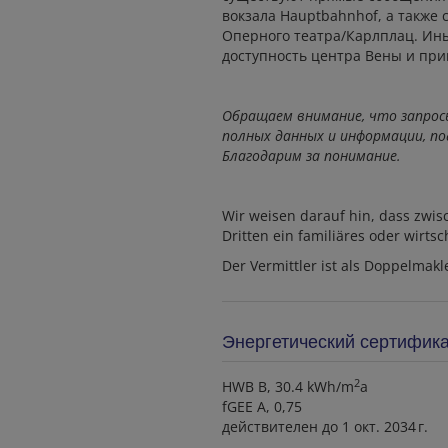
вокзала
Hauptbahnhof
, а также
Оперного театра/Карлплац.
Ины
доступность центра Вены и при
Обращаем внимание, что запрос
полных данных и информации, 
Благодарим за понимание.
Wir weisen darauf hin, dass zwi
Dritten ein familiäres oder wirts
Der Vermittler ist als Doppelmakle
Энергетический сертифик
2
HWB
B, 30.4 kWh/m
a
fGEE
A, 0,75
действителен до
1 окт. 2034 г.