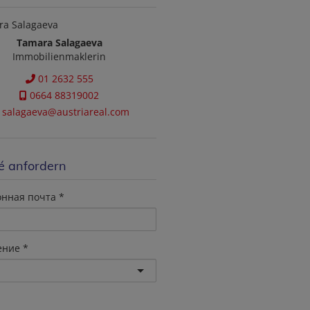
Tamara Salagaeva
Immobilienmaklerin
01 2632 555
0664 88319002
salagaeva@austriareal.com
é anfordern
онная почта
ение