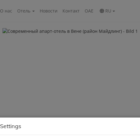
О нас
Oтель
Новости
Контакт
ОАЕ
RU
Settings