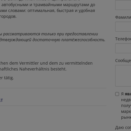
 с автобусными и трамвайными маршрутами до
ми словами: оптимальная, быстрая и удобная
городов.
Фамили
ы рассматриваются только при предоставлении
Телефо
подтверждающей достаточную платёжеспособность.
Сообще
schen dem Vermittler und dem zu vermittelnden
chaftliches Naheverhältnis besteht.
r tätig.
Я
яв
ат
недв
полу
марк
рынк
Даю сог