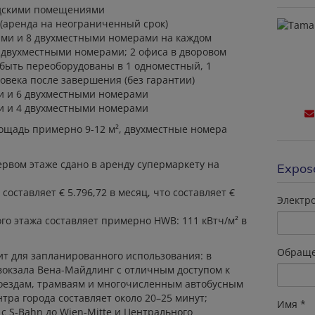
ладскими помещениями
 (аренда на неограниченный срок)
ными и 8 двухместными номерами на каждом
6 двухместными номерами; 2 офиса в дворовом
 быть переоборудованы в 1 одноместный, 1
овека после завершения (без гарантии)
ми и 6 двухместными номерами
ми и 4 двухместными номерами
щадь примерно 9-12 м², двухместные номера
рвом этаже сдано в аренду супермаркету на
Expos
оставляет € 5.796,72 в месяц, что составляет €
Электр
го этажа составляет примерно HWB: 111 кВтч/м² в
Обращ
т для запланированного использования: в
вокзала Вена-Майдлинг с отличным доступом к
поездам, трамваям и многочисленным автобусным
тра города составляет около 20–25 минут;
Имя
с S-Bahn до
Wien-Mitte
и Центрального