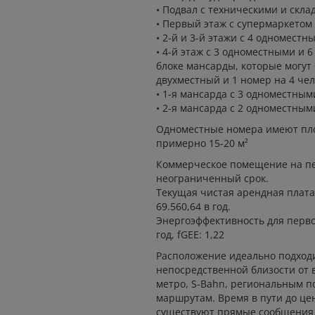
• Подвал с техническими и ск
• Первый этаж с супермаркетом
• 2-й и 3-й этажи с 4 одномест
• 4-й этаж с 3 одноместными и 
блоке мансарды, которые могут
двухместный и 1 номер на 4 чел
• 1-я мансарда с 3 одноместны
• 2-я мансарда с 2 одноместны
Одноместные номера имеют пло
примерно 15-20 м²
Коммерческое помещение на пе
неограниченный срок.
Текущая чистая арендная плата с
69.560,64 в год.
Энергоэффективность для перво
год, fGEE: 1,22
Расположение идеально подходи
непосредственной близости от 
метро, S-Bahn, региональным 
маршрутам. Время в пути до цен
существуют прямые сообщения 