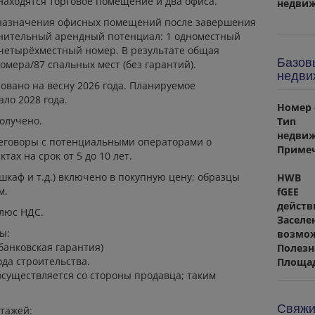
 находятся торговое помещение и два офиса.
недвиж
 назначения офисных помещений после завершения
лнительный арендный потенциал: 1 одноместный
 четырёхместный номер. В результате общая
Базов
омера/87 спальных мест (без гарантий).
недви
овано на весну 2026 года.
Планируемое
ло 2028 года.
Номер 
олучено.
Тип
недви
реговоры с потенциальными операторами о
Приме
ах на срок от 5 до 10 лет.
шкаф и т.д.) включено в покупную цену; образцы
HWB
м.
fGEE
действ
плюс НДС.
Заселе
ы:
возмо
банковская гарантия)
Полезн
ода строительства.
Площад
осуществляется со стороны продавца; таким
Свяжи
этажей: