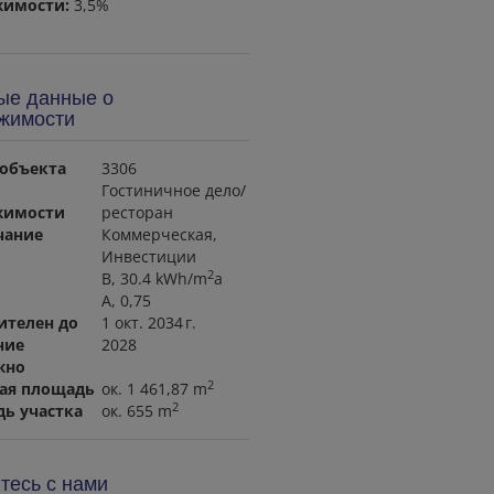
имости:
3,5%
ые данные о
жимости
объекта
3306
Гостиничное дело/
жимости
ресторан
чание
Коммерческая
Инвестиции
2
B, 30.4 kWh/m
a
A, 0,75
ителен до
1 окт. 2034 г.
ние
2028
жно
2
ая площадь
ок. 1 461,87 m
2
ь участка
ок. 655 m
тесь с нами