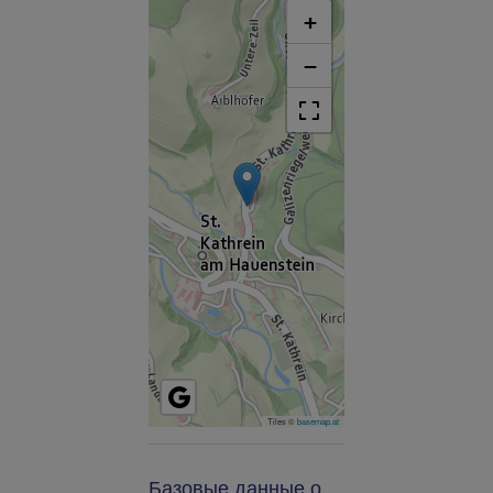
+
−
Tiles ©
basemap.at
Базовые данные о