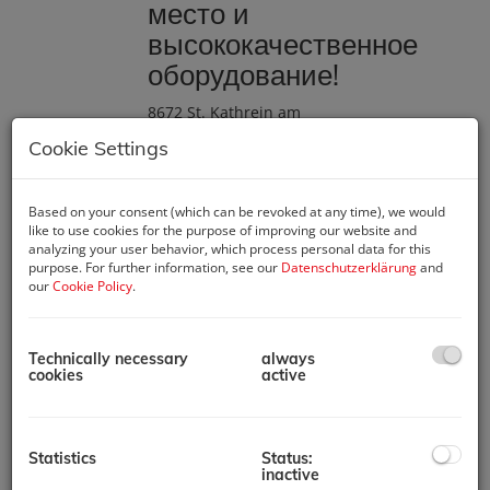
место и
высококачественное
оборудование!
8672 St. Kathrein am
Hauenstein
, Sankt
Cookie Settings
Kathrein Am Hauenstein
50 / Top 12
Based on your consent (which can be revoked at any time), we would
Описание
like to use cookies for the purpose of improving our website and
analyzing your user behavior, which process personal data for this
purpose. For further information, see our
Datenschutzerklärung
and
Ищете современную и
our
Cookie Policy
.
уютную квартиру среди
идиллического
ландшафта Штирии?
Technically necessary
always
Тогда вы попали точно
cookies
active
по адресу! Эта
эксклюзивная квартира
находится в
очаровательном
Statistics
Status:
inactive
муниципалитете Санкт-