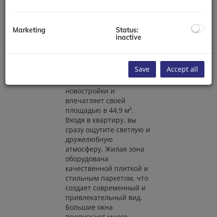
Катрейн-ам-Хауэнштайн
и предлагает все
необходимое для
Marketing
Status:
комфортного
inactive
проживания.
Save
Accept all
Квартира расположена
на 1-м верхнем этаже
новостройки и
впечатляет своей
площадью в 44,9 м².
Входя в квартиру, вы
сразу ощутите светлую и
дружелюбную
атмосферу. Жилая зона
оборудована
качественной плиткой и
стильным паркетом, что
создает современный и
привлекательный вид.
Большие окна
пропускают много