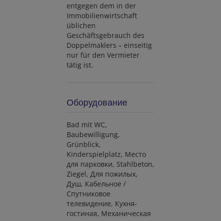
entgegen dem in der
Immobilienwirtschaft
üblichen
Geschäftsgebrauch des
Doppelmaklers – einseitig
nur für den Vermieter
tätig ist.
Оборудование
Bad mit WC
Baubewilligung
Grünblick
Kinderspielplatz
Mесто
для парковки
Stahlbeton
Ziegel
Для пожилых
Душ
Кабельное /
Спутниковое
телевидение
Кухня-
гостиная
Механическая