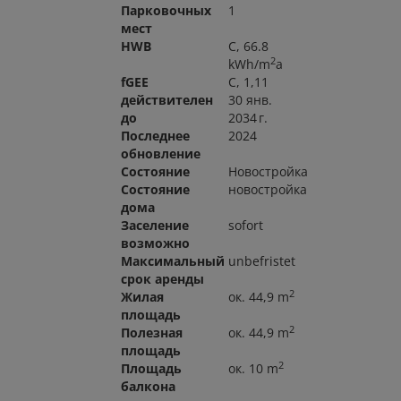
Парковочных
1
мест
HWB
C, 66.8
2
kWh/m
a
fGEE
C, 1,11
действителен
30 янв.
до
2034 г.
Последнее
2024
обновление
Состояние
Новостройка
Состояние
новостройка
дома
Заселение
sofort
возможно
Максимальный
unbefristet
срок аренды
2
Жилая
ок. 44,9 m
площадь
2
Полезная
ок. 44,9 m
площадь
2
Площадь
ок. 10 m
балкона