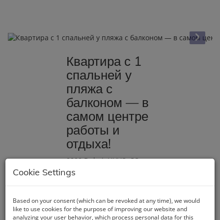
Квартира с 1
спальней у
пляжа с
балконом — в
самом центре
работы и
отдыха!
0000 Dubai
, HHVC+CC -
Emirate of Umm Al
Cookie Settings
Quwain - Vereinigte
Arabische Emirate
Based on your consent (which can be revoked at any time), we would
like to use cookies for the purpose of improving our website and
Описание
analyzing your user behavior, which process personal data for this