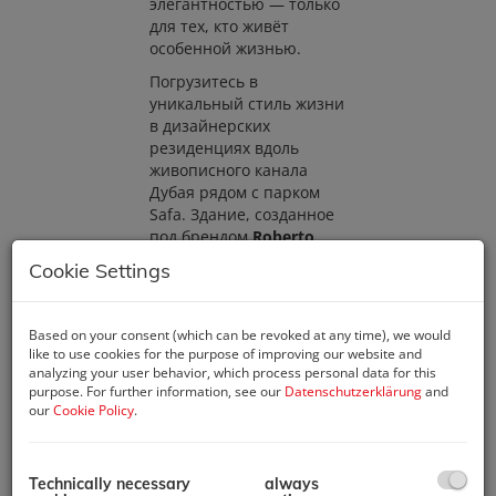
элегантностью — только
для тех, кто живёт
особенной жизнью.
Погрузитесь в
уникальный стиль жизни
в дизайнерских
резиденциях вдоль
живописного канала
Дубая рядом с парком
Safa. Здание, созданное
под брендом
Roberto
Cavalli
, воплощает
Cookie Settings
итальянскую
изысканность и
утончённый дизайн.
Based on your consent (which can be revoked at any time), we would
В наличии апартаменты
like to use cookies for the purpose of improving our website and
с 3–5 спальнями и
analyzing your user behavior, which process personal data for this
пентхаусы с 6 спальнями
purpose. For further information, see our
Datenschutzerklärung
and
our
Cookie Policy
.
— для жизни с
неповторимой
утончённостью.
Technically necessary
always