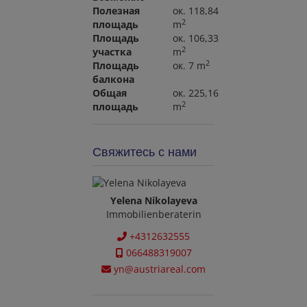
Полезная
ок. 118,84
2
площадь
m
Площадь
ок. 106,33
2
участка
m
2
Площадь
ок. 7 m
балкона
Общая
ок. 225,16
2
площадь
m
Свяжитесь с нами
Yelena Nikolayeva
Immobilienberaterin
+4312632555
066488319007
yn@austriareal.com