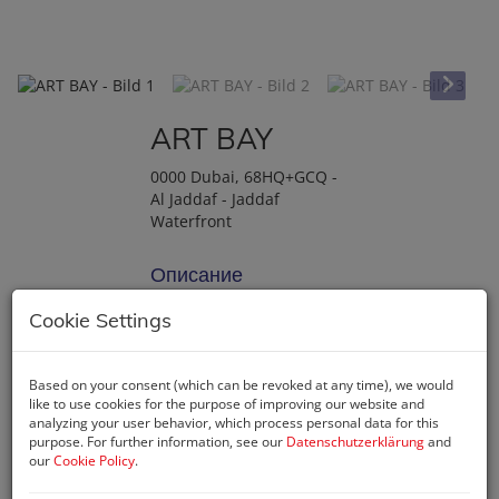
ART BAY
0000 Dubai
, 68HQ+GCQ -
Al Jaddaf - Jaddaf
Waterfront
Описание
Cookie Settings
ДОБРО ПОЖАЛОВАТЬ В
ШЕДЕВР ЖИЗНЕННОГО
СТИЛЯ
Based on your consent (which can be revoked at any time), we would
В самом сердце Al Jaddaf
like to use cookies for the purpose of improving our website and
analyzing your user behavior, which process personal data for this
расположена Art Bay —
purpose. For further information, see our
Datenschutzerklärung
and
новейший проект
our
Cookie Policy
.
Ellington, объединяющий
искусство, архитектуру и