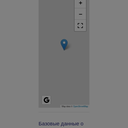
+
−
Map data ©
OpenStreetMap
Базовые данные о