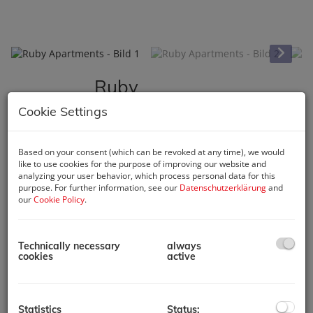
Ruby
Apartments
Cookie Settings
0000 Dubai
, 3653+QHJ -
Jumeirah Village -
Based on your consent (which can be revoked at any time), we would
Jumeirah Village Circle -
like to use cookies for the purpose of improving our website and
Dubai - Vereinigte
analyzing your user behavior, which process personal data for this
Arabische Emirate
purpose. For further information, see our
Datenschutzerklärung
and
our
Cookie Policy
.
Описание
Technically necessary
always
Испытайте современную
cookies
active
жизнь в этой 1-
комнатной
квартире в Jumeirah
Village Circle (JVC).
Statistics
Status: