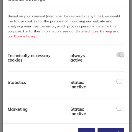
эпох, сочетающиеся с
современным комфортом
Based on your consent (which can be revoked at any time), we would
и стилем в наших
like to use cookies for the purpose of improving our website and
эксклюзивных бутик-
analyzing your user behavior, which process personal data for this
апартаментах в замке
purpose. For further information, see our
Datenschutzerklärung
and
Innviertler Versailles!
our
Cookie Policy
.
Этот уникальный объект
недвижимости
Technically necessary
always
предоставляет вам
cookies
active
возможность для
выгодного
инвестиционного
вложения,
Statistics
Status:
привлекательного
inactive
туристического
использования или
стильного второго
жилья.
Marketing
Status:
inactive
Барочные апартаменты
"Ирис"