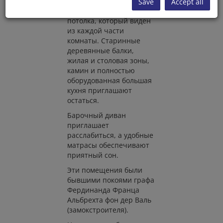
Поддайтесь очарованию
Save
Accept all
оригинального стукко
потолка, который виден
из каждой части
комнаты. Старинные
деревянные балки,
жилая и столовая зоны,
камин и полностью
оборудованная большая
кухня приглашают
остаться.
Барочный диван
приглашает
расслабиться, а удобные
матрасы обеспечивают
приятный сон.
Эти помещения были
бывшими покоями графа
Фердинанда Франца
Альбрехта фон дер Валь
(замокстроителя).