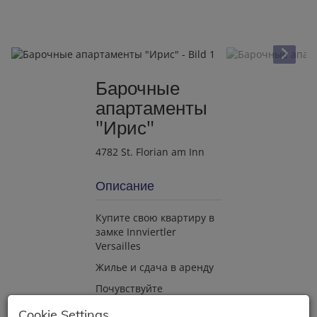
Барочные
апартаменты
"Ирис"
4782 St. Florian am Inn
Описание
Купите свою квартиру в
замке Innviertler
Versailles
Жилье и сдача в аренду
Почувствуйте
очарование и
Cookie Settings
элегантность прошлых