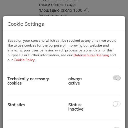
также общего сада
площадью около 1500 м².
Рядом с домом
расположены 6
Cookie Settings
парковочных мест. На
участке имеется
отдельное здание гаража
Based on your consent (which can be revoked at any time), we would
на 3 автомобиля
like to use cookies for the purpose of improving our website and
площадью около 68 м².
analyzing your user behavior, which process personal data for this
purpose. For further information, see our
Datenschutzerklärung
and
Все квартиры сдаются на
our
Cookie Policy
.
ограниченный срок.
Недвижимость
снабжается водой из
Technically necessary
always
cookies
active
двух скважин и имеет
собственную очистную
станцию, которая была
полностью обновлена в
Statistics
Status:
2023 году.
inactive
Квартиры отапливаются
печами на опилках,
электричеством и