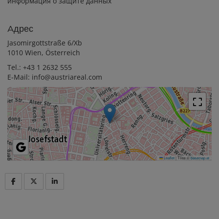
информация о защите данных
Aдрес
Jasomirgottstraße 6/Xb
1010 Wien, Österreich
Tel.:
+43 1 2632 555
E-Mail:
info@austriareal.com
Leaflet
|
Tiles ©
basemap.at