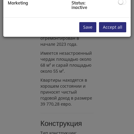
Marketing
Status:
инфракрасными
inactive
обогревателями.
Дом был переобмерен в
2021 году. Камин был
Save
Accept all
полностью
отремонтирован в
начале 2023 года.
Имеется незастроенный
чердак площадью около
68 м² и сарай площадью
около 55 м².
Квартиры находятся в
хорошем состоянии и
приносят чистый
годовой доход в размере
39 770,28 евро.
Конструкция
Тип конструкции: