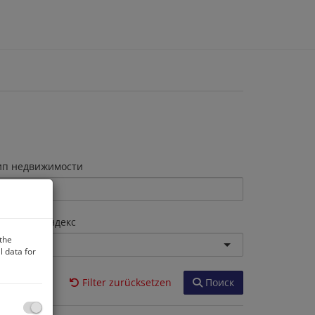
ип недвижимости
очтовый индекс
 the
 data for
Filter zurücksetzen
Поиск