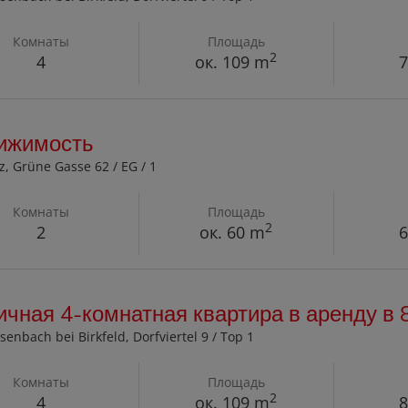
Комнаты
Площадь
2
4
ок. 109 m
7
ижимость
z
, Grüne Gasse 62 / EG / 1
Комнаты
Площадь
2
2
ок. 60 m
6
чная 4-комнатная квартира в аренду в
senbach bei Birkfeld
, Dorfviertel 9 / Top 1
Комнаты
Площадь
2
4
ок. 109 m
8