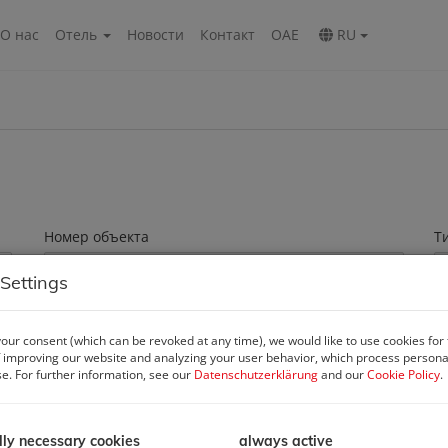
О нас
Oтель
Новости
Контакт
ОАЕ
RU
Номер объекта
Т
Settings
Комнаты
П
our consent (which can be revoked at any time), we would like to use cookies for
-
 improving our website and analyzing your user behavior, which process personal
se. For further information, see our
Datenschutzerklärung
and our
Cookie Policy
.
lly necessary cookies
always active