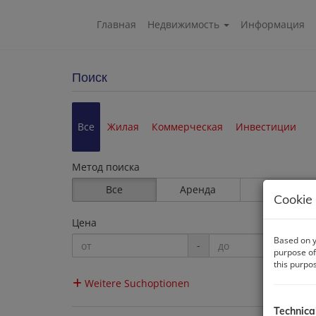
Главная
Недвижимость
Информация
Поиск
Все
Жилая
Коммерческая
Инвестиции
Метод поиска
Все
Аренда
Покупка
Cookie 
Цена
Based on y
-
purpose of
this purpo
Weitere Suchoptionen
Technica