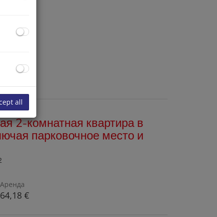
Аренда
28,59 €
cept all
ая 2-комнатная квартира в
лючая парковочное место и
2
Аренда
64,18 €