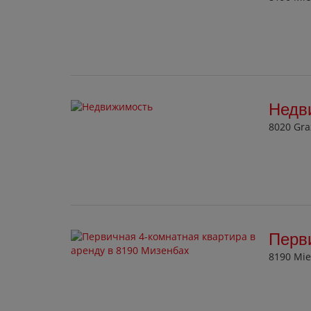
Недв
8020 Gra
Перви
8190 Mie