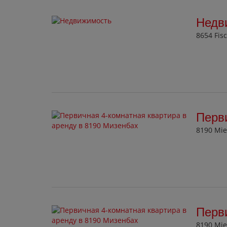
Недв
8654 Fis
Перви
8190 Mie
Перви
8190 Mie