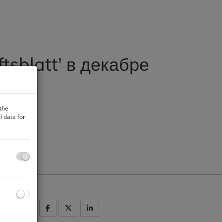
tsblatt' в декабре
 the
 data for