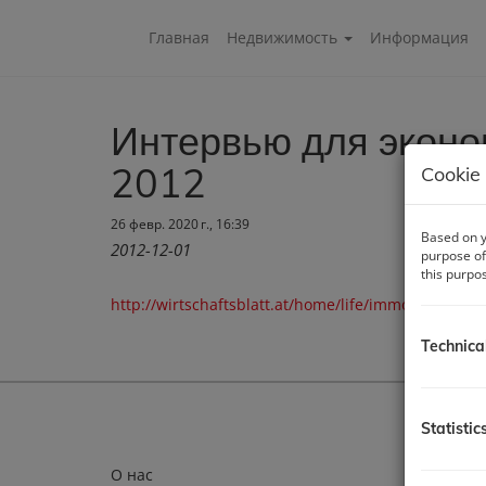
Главная
Недвижимость
Информация
Интервью для эконом
2012
Cookie 
26 февр. 2020 г., 16:39
Based on y
2012-12-01
purpose of
this purpo
http://wirtschaftsblatt.at/home/life/immobilien/132
Technica
Statistic
Aдрес
О нас