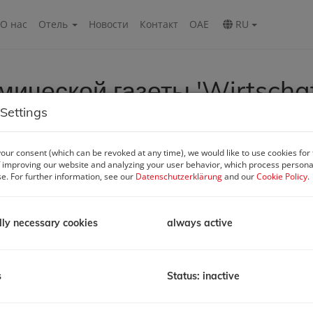
О нас
Oтель
Новости
Контакт
ОАЕ
RU
ической газеты 'Wirtschaf
Settings
our consent (which can be revoked at any time), we would like to use cookies for
 improving our website and analyzing your user behavior, which process personal
se. For further information, see our
Datenschutzerklärung
and our
Cookie Policy
.
1380/Weil-wir-Russen-sind-ist-alles-teurer
lly necessary cookies
always active
s
Status: inactive