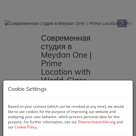
Современная
студия в
Meydan One |
Prime
Location with
World-Class
Amenities
Cookie Settings
00000 Dubai
, 57FX+P58
Azizi Riviera 2 - Nad Al
Based on your consent (which can be revoked at any time), we would
Sheba 1 - Dubai -
like to use cookies for the purpose of improving our website and
analyzing your user behavior, which process personal data for this
Vereinigte Arabische
purpose. For further information, see our
Datenschutzerklärung
and
Emirate
our
Cookie Policy
.