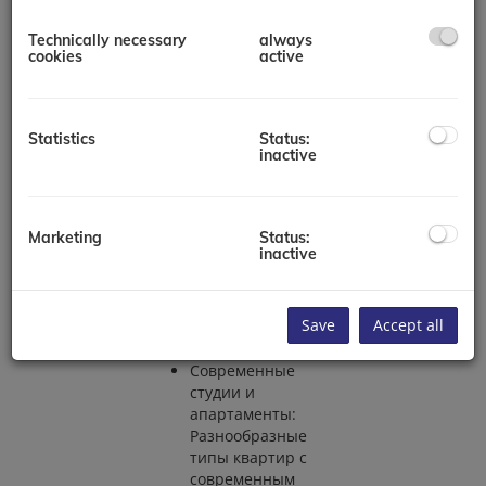
Описание
Technically necessary
always
Основные
cookies
active
характеристики:
Квартиры-студии
Удачное
Statistics
Status:
расположение:
inactive
Расположен в
самом центре
города Мохаммед
Marketing
Status:
Бин Рашид, с
inactive
легким доступом к
основным
достопримечательностям
Save
Accept all
и знаковым местам
Дубая.
Современные
студии и
апартаменты:
Разнообразные
типы квартир с
современным